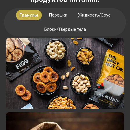
Гранулы
Порошки
Жидкость/Соус
Блоки/Твердые тела
Орехи (например, миндаль, кешью)