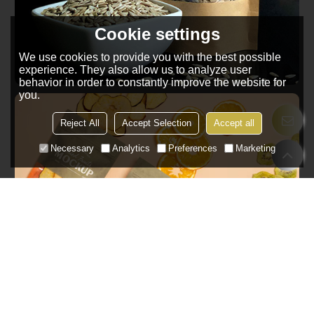
Cookie settings
We use cookies to provide you with the best possible
experience. They also allow us to analyze user
behavior in order to constantly improve the website for
you.
Семена (например, семена подсолнечника)
Reject All
Accept Selection
Accept all
Necessary
Analytics
Preferences
Marketing
Сухофрукты